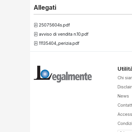
Allegati
25075604s.pdf
avviso di vendita n.10.pdf
11135404_perizia.pdf
Utilit
Chi si
Disclai
News
Contatt
Accessi
Condiz