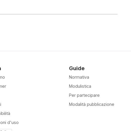
à
Guide
amo
Normativa
mer
Modulistica
Per partecipare
i
Modalità pubblicazione
bilità
ioni d'uso