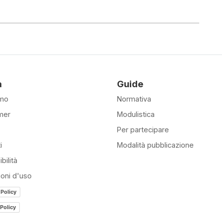
à
Guide
amo
Normativa
mer
Modulistica
Per partecipare
i
Modalità pubblicazione
bilità
ioni d'uso
 Policy
Policy