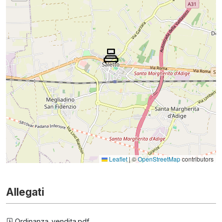
Leaflet
|
©
OpenStreetMap
contributors
Allegati
Ordinanza_vendita.pdf