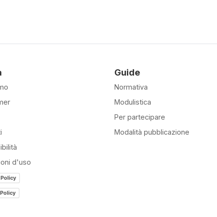
à
Guide
amo
Normativa
mer
Modulistica
Per partecipare
i
Modalità pubblicazione
bilità
ioni d'uso
 Policy
Policy