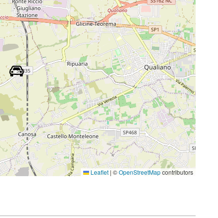
Leaflet
|
©
OpenStreetMap
contributors