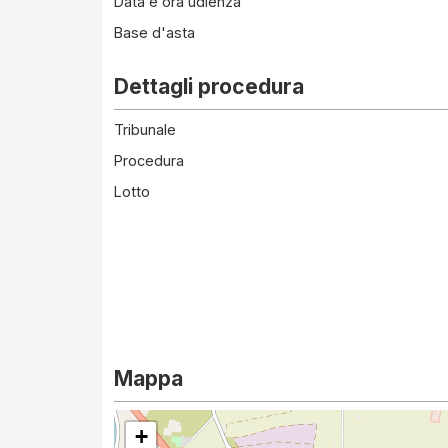
Data e ora udienza
Base d'asta
Dettagli procedura
Tribunale
Procedura
Lotto
Mappa
+