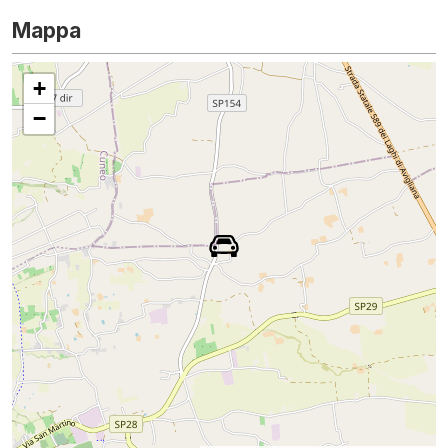
Mappa
+
−