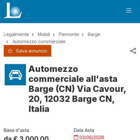
Legalmente
Mobili
Piemonte
Barge
Automezzo commerciale
Salva annuncio
Automezzo
commerciale all'asta
Barge (CN) Via Cavour,
20, 12032 Barge CN,
Italia
Base d'asta
Data Asta
03/06/2026
da €
3.000,00