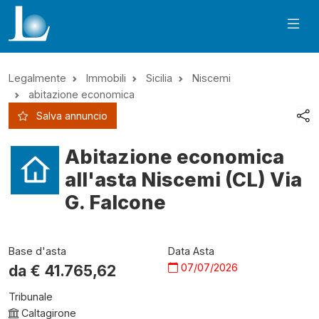
Legalmente
Immobili
Sicilia
Niscemi
abitazione economica
Salva annuncio
Abitazione economica
all'asta Niscemi (CL) Via
G. Falcone
Base d'asta
Data Asta
07/07/2026
da €
41.765,62
Tribunale
Caltagirone