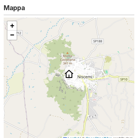
Mappa
+
−