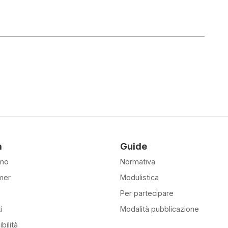
à
Guide
amo
Normativa
mer
Modulistica
Per partecipare
i
Modalità pubblicazione
bilità