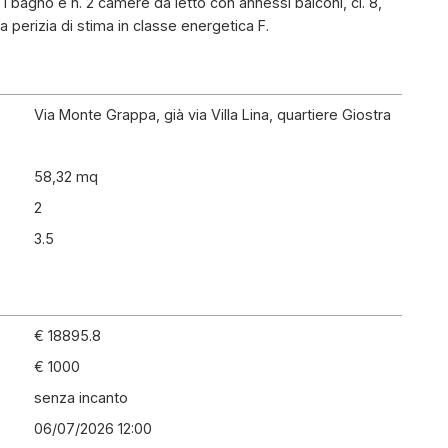
 1 bagno e n. 2 camere da letto con annessi balconi, cl. 8,
la perizia di stima in classe energetica F.
Via Monte Grappa, già via Villa Lina, quartiere Giostra
58,32 mq
2
3.5
€ 18895.8
€ 1000
senza incanto
06/07/2026 12:00