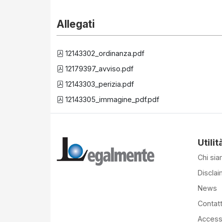
Allegati
12143302_ordinanza.pdf
12179397_avviso.pdf
12143303_perizia.pdf
12143305_immagine_pdf.pdf
Utilit
Chi si
Disclai
News
Contatt
Accessi