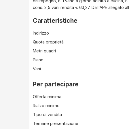
disimpegno, n. 1 vano a giorno adibito a cucina, n.
cons. 3,5 vani rendita € 63,27. Dall'APE allegato al
Caratteristiche
Indirizzo
Quota proprietà
Metri quadri
Piano
Vani
Per partecipare
Offerta minima
Rialzo minimo
Tipo di vendita
Termine presentazione