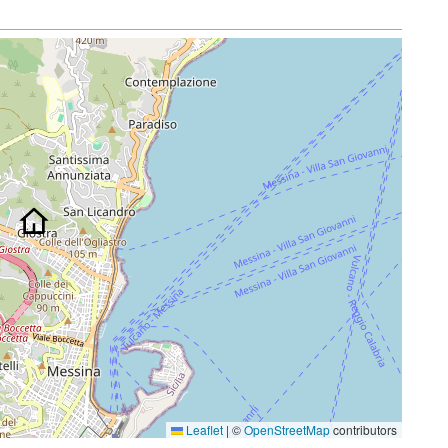
Leaflet
|
©
OpenStreetMap
contributors