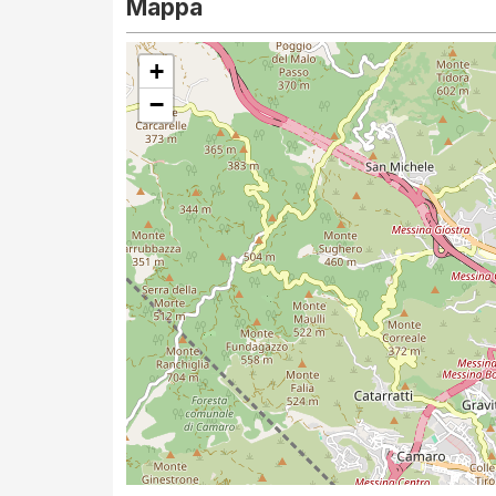
Mappa
+
−