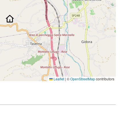
Leaflet
|
©
OpenStreetMap
contributors