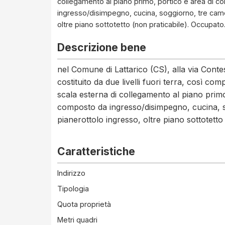
collegamento al piano primo, portico e area di c
ingresso/disimpegno, cucina, soggiorno, tre camer
oltre piano sottotetto (non praticabile). Occupato
Descrizione bene
nel Comune di Lattarico (CS), alla via Conte
costituito da due livelli fuori terra, così c
scala esterna di collegamento al piano primo
composto da ingresso/disimpegno, cucina, so
pianerottolo ingresso, oltre piano sottotetto
Caratteristiche
Indirizzo
Tipologia
Quota proprietà
Metri quadri