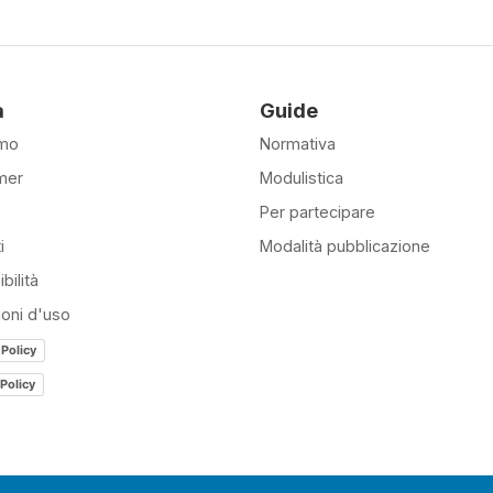
à
Guide
amo
Normativa
mer
Modulistica
Per partecipare
i
Modalità pubblicazione
bilità
ioni d'uso
 Policy
Policy