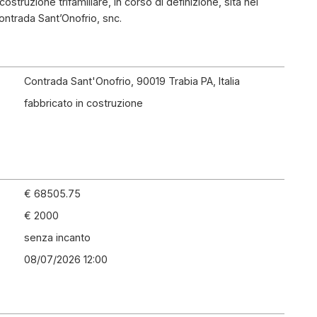
struzione trifamiliare, in corso di definizione, sita nel
ontrada Sant’Onofrio, snc.
Contrada Sant'Onofrio, 90019 Trabia PA, Italia
fabbricato in costruzione
€ 68505.75
€ 2000
senza incanto
08/07/2026 12:00