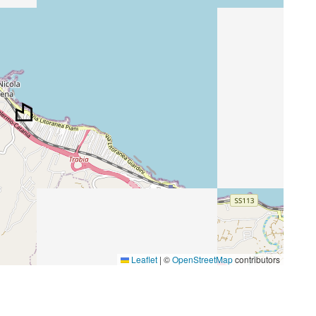
Leaflet
|
©
OpenStreetMap
contributors