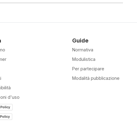
à
Guide
amo
Normativa
mer
Modulistica
Per partecipare
i
Modalità pubblicazione
bilità
ioni d'uso
 Policy
Policy