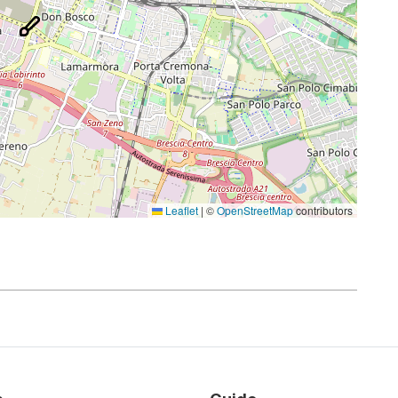
Leaflet
|
©
OpenStreetMap
contributors