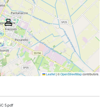
Leaflet
|
©
OpenStreetMap
contributors
SC 5.pdf