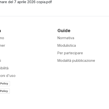
linare del 7 aprile 2026 copia.pdf
à
Guide
amo
Normativa
mer
Modulistica
Per partecipare
i
Modalità pubblicazione
bilità
ioni d'uso
 Policy
Policy