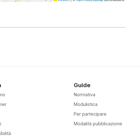
à
Guide
amo
Normativa
mer
Modulistica
Per partecipare
i
Modalità pubblicazione
bilità