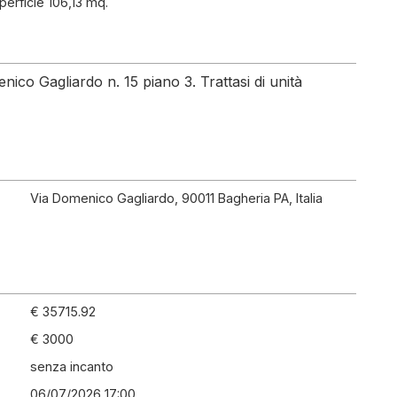
perficie 106,13 mq.
co Gagliardo n. 15 piano 3. Trattasi di unità
Via Domenico Gagliardo, 90011 Bagheria PA, Italia
€ 35715.92
€ 3000
senza incanto
06/07/2026 17:00