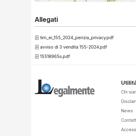
Allegati
tim_ei_155_2024_perizia_privacy.pdf
avviso di 3 vendita 155-2024.pdf
15518965s.pdf
Utilit
Chi si
Disclai
News
Contatt
Accessi