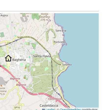
Leaflet
|
©
OpenStreetMap
contributors