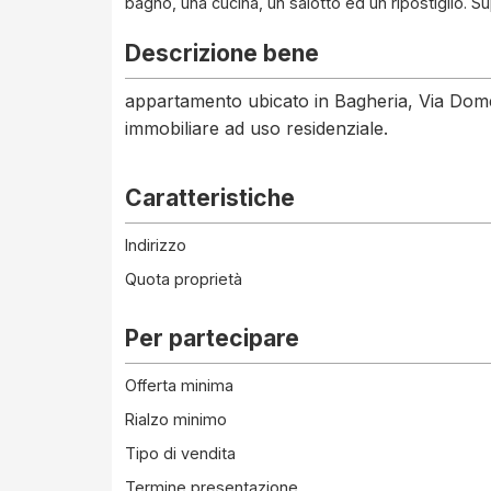
bagno, una cucina, un salotto ed un ripostiglio. Su
Descrizione bene
appartamento ubicato in Bagheria, Via Domeni
immobiliare ad uso residenziale.
Caratteristiche
Indirizzo
Quota proprietà
Per partecipare
Offerta minima
Rialzo minimo
Tipo di vendita
Termine presentazione