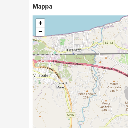
Mappa
+
−