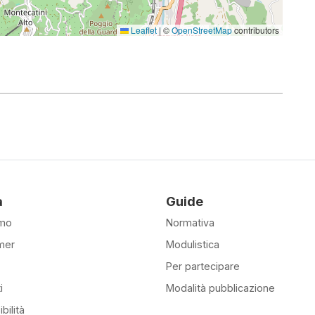
Leaflet
|
©
OpenStreetMap
contributors
à
Guide
amo
Normativa
mer
Modulistica
Per partecipare
i
Modalità pubblicazione
bilità