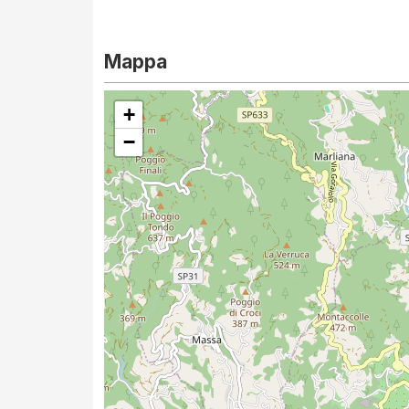
Mappa
+
−