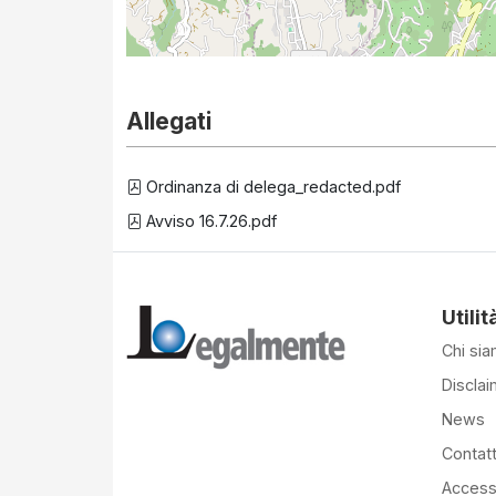
Allegati
Ordinanza di delega_redacted.pdf
Avviso 16.7.26.pdf
Utilit
Chi si
Disclai
News
Contatt
Accessi