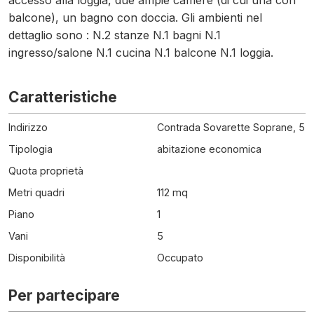
accesso alla loggia, due ampie camere (di cui una con
balcone), un bagno con doccia. Gli ambienti nel
dettaglio sono : N.2 stanze N.1 bagni N.1
ingresso/salone N.1 cucina N.1 balcone N.1 loggia.
Caratteristiche
Indirizzo
Contrada Sovarette Soprane, 5
Tipologia
abitazione economica
Quota proprietà
Metri quadri
112 mq
Piano
1
Vani
5
Disponibilità
Occupato
Per partecipare