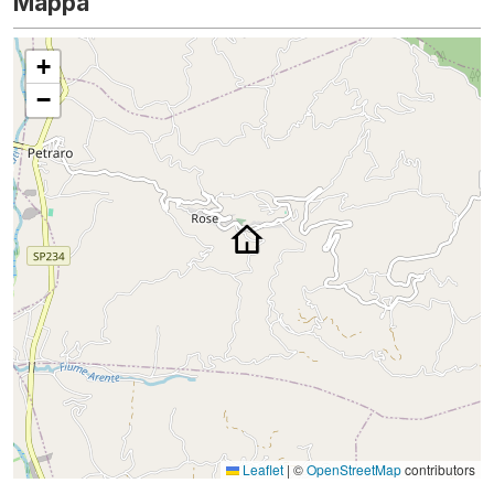
Mappa
+
−
Leaflet
|
©
OpenStreetMap
contributors