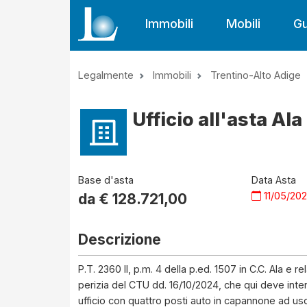
Immobili
Mobili
Gu
Legalmente
Immobili
Trentino-Alto Adige
Ufficio all'asta Al
Base d'asta
Data Asta
11/05/20
da €
128.721,00
Descrizione
P.T. 2360 II, p.m. 4 della p.ed. 1507 in C.C. Ala e 
perizia del CTU dd. 16/10/2024, che qui deve inten
ufficio con quattro posti auto in capannone ad uso