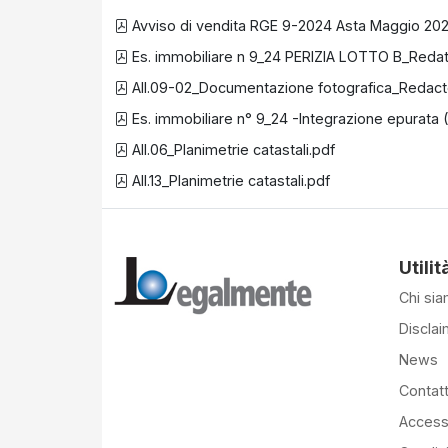
Avviso di vendita RGE 9-2024 Asta Maggio 202
Es. immobiliare n 9_24 PERIZIA LOTTO B_Reda
All.09-02_Documentazione fotografica_Redac
Es. immobiliare n° 9_24 -Integrazione epurata (
All.06_Planimetrie catastali.pdf
All.13_Planimetrie catastali.pdf
Utilit
Chi si
Disclai
News
Contatt
Accessi