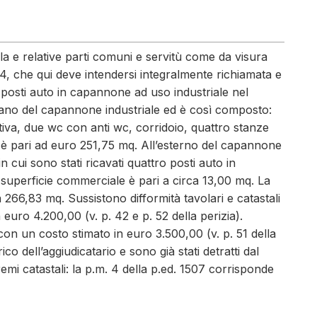
 Ala e relative parti comuni e servitù come da visura
4, che qui deve intendersi integralmente richiamata e
ro posti auto in capannone ad uso industriale nel
piano del capannone industriale ed è così composto:
tiva, due wc con anti wc, corridoio, quattro stanze
e è pari ad euro 251,75 mq. All’esterno del capannone
n cui sono stati ricavati quattro posti auto in
a superficie commerciale è pari a circa 13,00 mq. La
266,83 mq. Sussistono difformità tavolari e catastali
 euro 4.200,00 (v. p. 42 e p. 52 della perizia).
i con un costo stimato in euro 3.500,00 (v. p. 51 della
rico dell’aggiudicatario e sono già stati detratti dal
tremi catastali: la p.m. 4 della p.ed. 1507 corrisponde