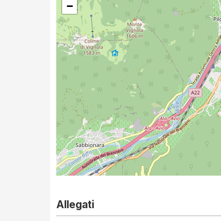
−
Allegati