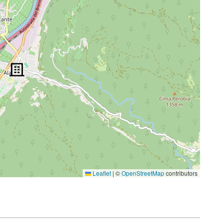
Leaflet
|
©
OpenStreetMap
contributors