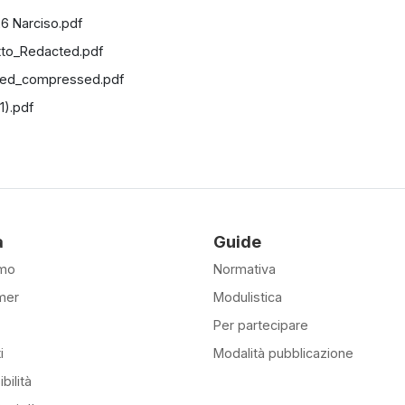
6 Narciso.pdf
tto_Redacted.pdf
ted_compressed.pdf
1).pdf
à
Guide
amo
Normativa
mer
Modulistica
Per partecipare
i
Modalità pubblicazione
bilità