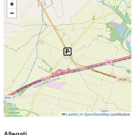
+
−
Leaflet
|
©
OpenStreetMap
contributors
Allegati