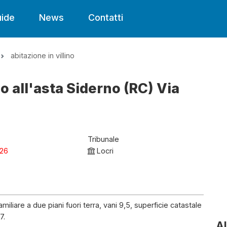
ide
News
Contatti
abitazione in villino
no all'asta Siderno (RC) Via
Tribunale
026
Locri
familiare a due piani fuori terra, vani 9,5, superficie catastale
7.
Al