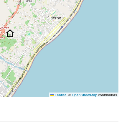
Leaflet
|
©
OpenStreetMap
contributors