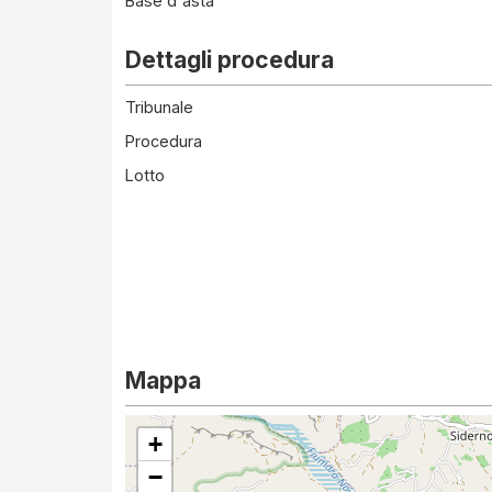
Base d'asta
Dettagli procedura
Tribunale
Procedura
Lotto
Mappa
+
−