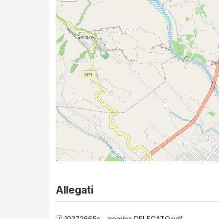
Allegati
10372665s - nomina DELEGATO.pdf