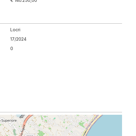
€ 140.250,00
Locri
17
/
2024
0