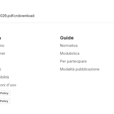
.2026.pdf.crdownload
à
Guide
amo
Normativa
mer
Modulistica
Per partecipare
i
Modalità pubblicazione
bilità
ioni d'uso
 Policy
Policy