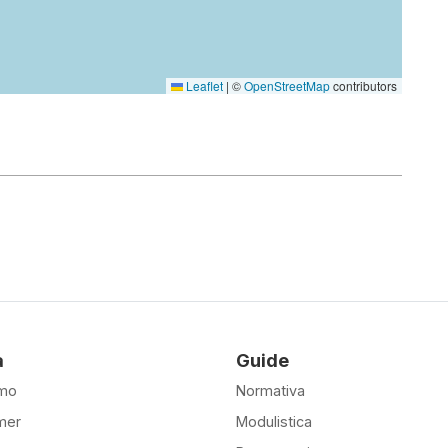
Leaflet
|
©
OpenStreetMap
contributors
à
Guide
amo
Normativa
mer
Modulistica