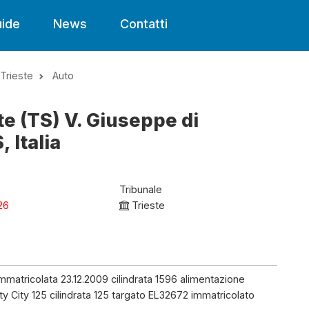
ide
News
Contatti
Trieste
Auto
te (TS) V. Giuseppe di
, Italia
Tribunale
26
Trieste
mmatricolata 23.12.2009 cilindrata 1596 alimentazione
 City 125 cilindrata 125 targato EL32672 immatricolato