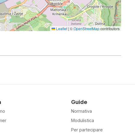
Leaflet
|
©
OpenStreetMap
contributors
à
Guide
amo
Normativa
mer
Modulistica
Per partecipare