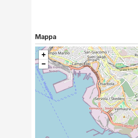
Mappa
+
−