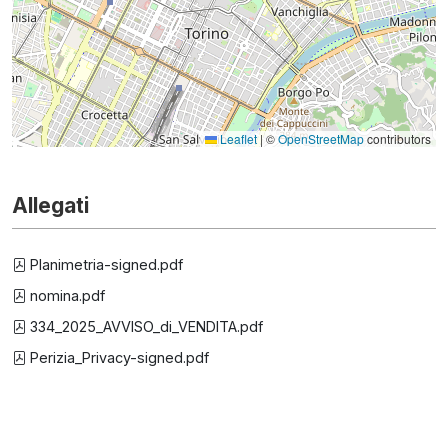
Leaflet
|
©
OpenStreetMap
contributors
Allegati
Planimetria-signed.pdf
nomina.pdf
334_2025_AVVISO_di_VENDITA.pdf
Perizia_Privacy-signed.pdf