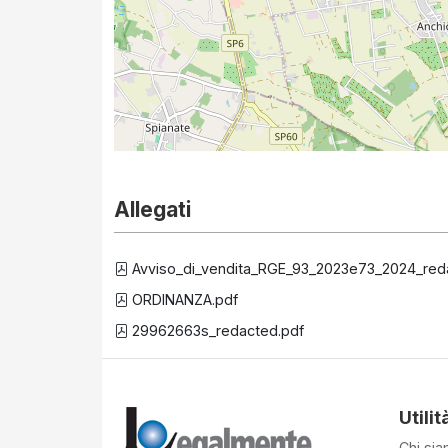
Allegati
Avviso_di_vendita_RGE_93_2023e73_2024_red
ORDINANZA.pdf
29962663s_redacted.pdf
Utilit
Chi si