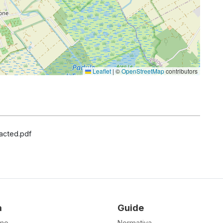
Leaflet
|
©
OpenStreetMap
contributors
acted.pdf
à
Guide
amo
Normativa