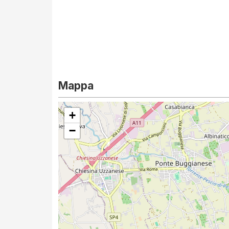
Mappa
+
−