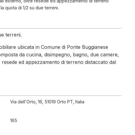
all'esterno, oltre resede ed appezzamento di terreno
 la quota di 1/2 su due terreni.
ue terreni.
immobiliare ubicata in Comune di Ponte Buggianese
6, composta da cucina, disimpegno, bagno, due camere,
re resede ed appezzamento di terreno distaccato dal
Via dell'Orto, 16, 51019 Orto PT, Italia
165