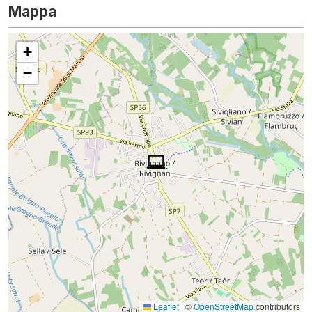
Mappa
+
−
Leaflet
|
©
OpenStreetMap
contributors