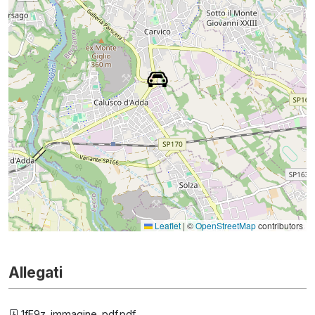
Leaflet
|
©
OpenStreetMap
contributors
Allegati
1fE9z_immagine_pdf.pdf