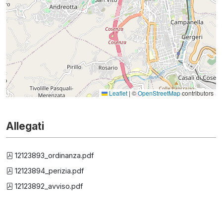
Leaflet
|
©
OpenStreetMap
contributors
Allegati
12123893_ordinanza.pdf
12123894_perizia.pdf
12123892_avviso.pdf