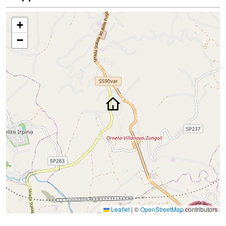
+
−
Leaflet
|
©
OpenStreetMap
contributors