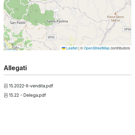
Leaflet
|
©
OpenStreetMap
contributors
Allegati
15.2022-II-vendita.pdf
15.22 - Delega.pdf