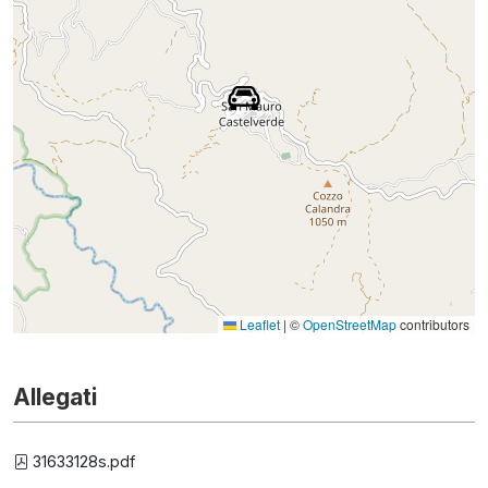
Leaflet
|
©
OpenStreetMap
contributors
Allegati
31633128s.pdf