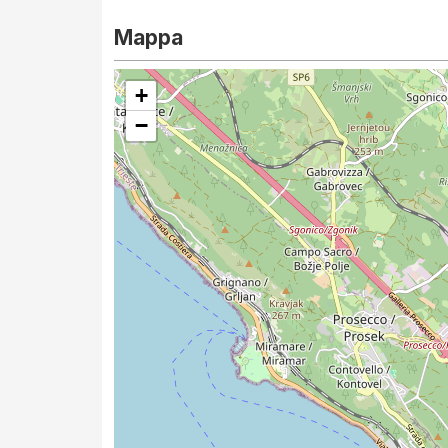
Mappa
+
−