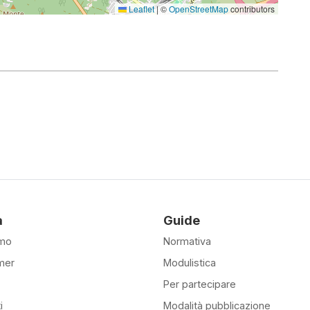
Leaflet
|
©
OpenStreetMap
contributors
à
Guide
amo
Normativa
mer
Modulistica
Per partecipare
i
Modalità pubblicazione