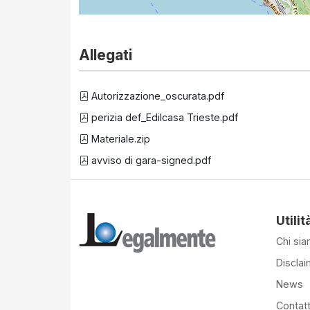
Allegati
Autorizzazione_oscurata.pdf
perizia def_Edilcasa Trieste.pdf
Materiale.zip
avviso di gara-signed.pdf
Utilit
Chi si
Disclai
News
Contatt