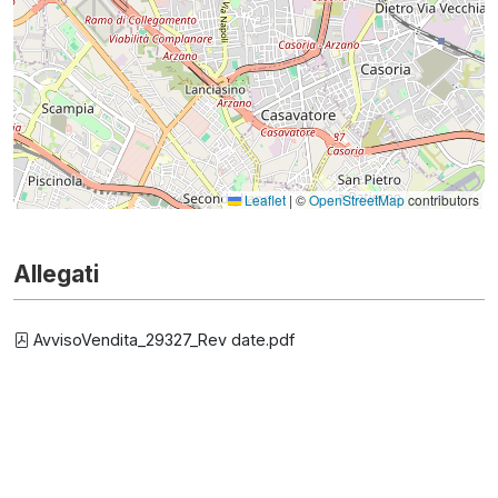
Leaflet
|
©
OpenStreetMap
contributors
Allegati
AvvisoVendita_29327_Rev date.pdf