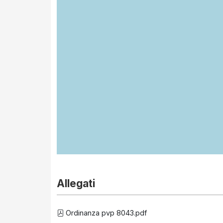
Allegati
Ordinanza pvp 8043.pdf