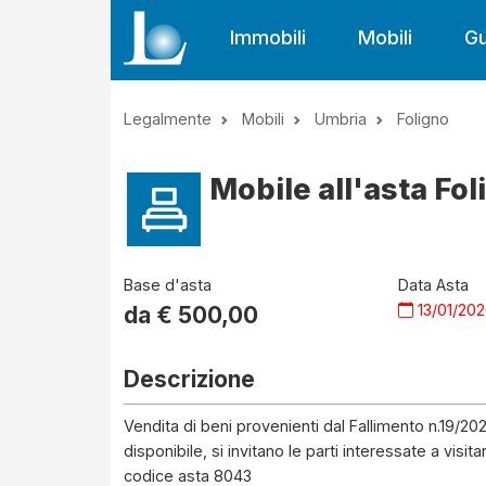
Immobili
Mobili
Gu
Legalmente
Mobili
Umbria
Foligno
Mobile all'asta Fol
Base d'asta
Data Asta
13/01/20
da €
500,00
Descrizione
Vendita di beni provenienti dal Fallimento n.19/20
disponibile, si invitano le parti interessate a visit
codice asta 8043