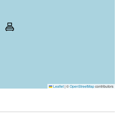
Leaflet
|
©
OpenStreetMap
contributors