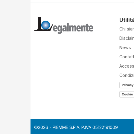
Utilit
Chi si
Disclai
News
Contatt
Accessi
Condiz
Privacy
Cookie 
©2026 - PIEMME S.P.A. P.IVA 05122191009