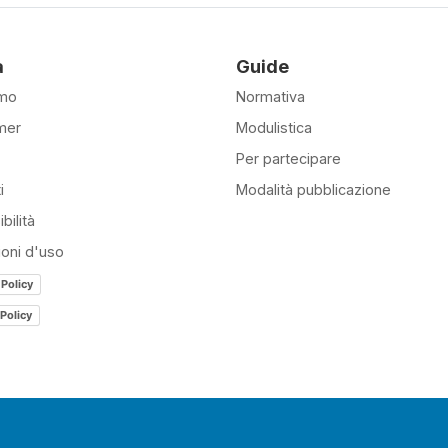
à
Guide
amo
Normativa
mer
Modulistica
Per partecipare
i
Modalità pubblicazione
bilità
ioni d'uso
 Policy
Policy