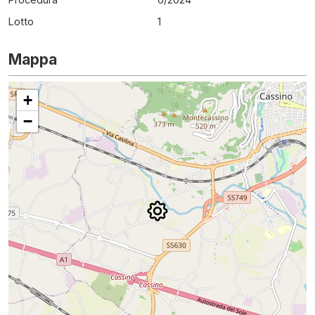
Lotto
1
Mappa
+
−