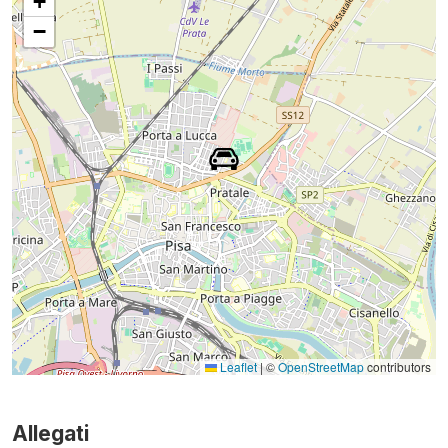
+
−
Leaflet
|
©
OpenStreetMap
contributors
Allegati