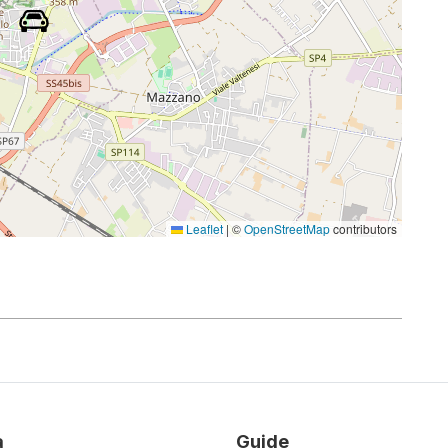
Leaflet
|
©
OpenStreetMap
contributors
à
Guide