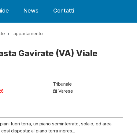
ide
News
Contatti
ate
appartamento
sta Gavirate (VA) Viale
Tribunale
26
Varese
piani fuori terra, un piano seminterrato, solaio, ed area
osì disposta: al piano terra ingres...