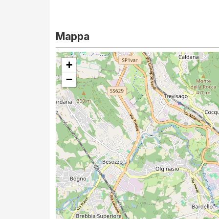
Mappa
+
−