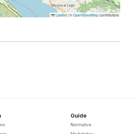
Leaflet
|
©
OpenStreetMap
contributors
à
Guide
amo
Normativa
mer
Modulistica