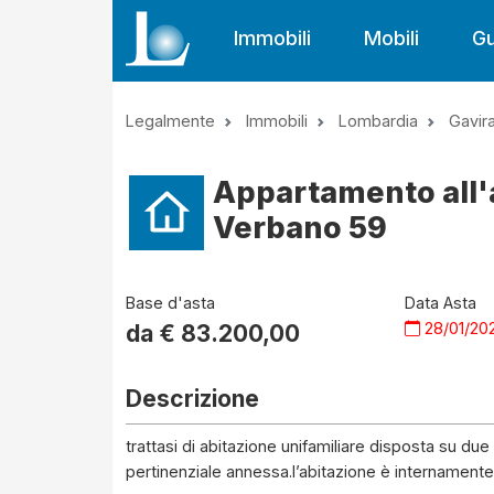
Immobili
Mobili
Gu
Legalmente
Immobili
Lombardia
Gavir
Appartamento all'a
Verbano 59
Base d'asta
Data Asta
28/01/20
da €
83.200,00
Descrizione
trattasi di abitazione unifamiliare disposta su due 
pertinenziale annessa.l’abitazione è internamente c