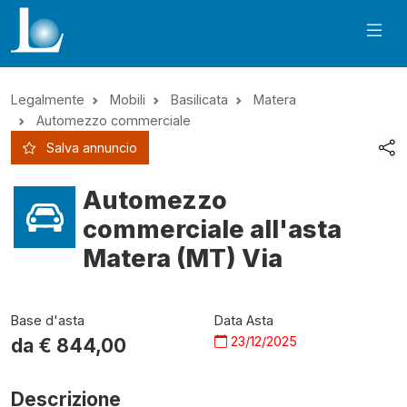
Legalmente
Mobili
Basilicata
Matera
Automezzo commerciale
Salva annuncio
Automezzo
commerciale all'asta
Matera (MT) Via
Base d'asta
Data Asta
23/12/2025
da €
844,00
Descrizione