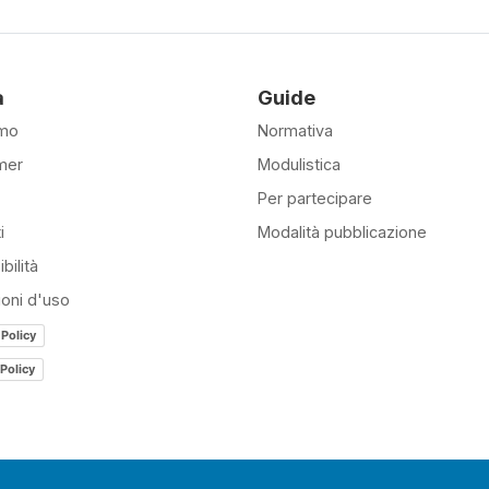
à
Guide
amo
Normativa
mer
Modulistica
Per partecipare
i
Modalità pubblicazione
bilità
ioni d'uso
 Policy
Policy