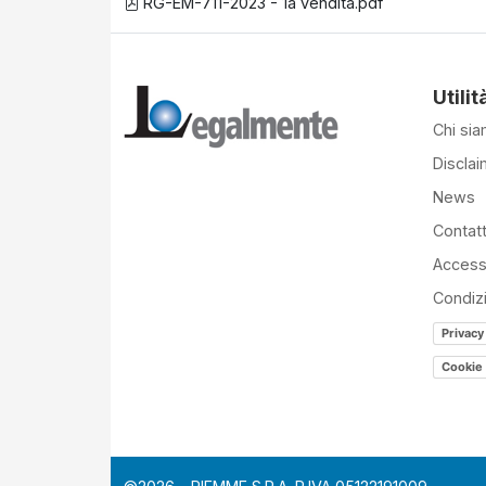
RG-EM-711-2023 - 1a vendita.pdf
Utilit
Chi si
Disclai
News
Contatt
Accessi
Condiz
Privacy
Cookie 