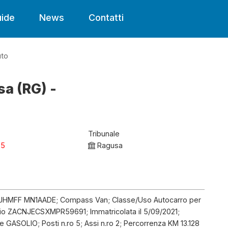
ide
News
Contatti
uto
sa (RG) -
Tribunale
25
Ragusa
 JHMFF MN1AADE; Compass Van; Classe/Uso Autocarro per
aio ZACNJECSXMPR59691; Immatricolata il 5/09/2021;
 GASOLIO; Posti n.ro 5; Assi n.ro 2; Percorrenza KM 13.128