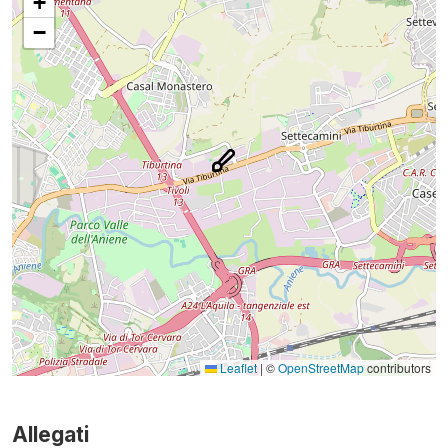
+
−
Leaflet
|
©
OpenStreetMap
contributors
Allegati