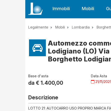
Immobili
Mobili
Gu
Legalmente
Mobili
Lombardia
Borghet
Automezzo commerc
Lodigiano (LO) Via
Borghetto Lodigian
Base d'asta
Data Asta
21/11/202
da €
1.400,00
Descrizione
LOTTO 21: AUTOCARRO USO PROPRIO MARCA F