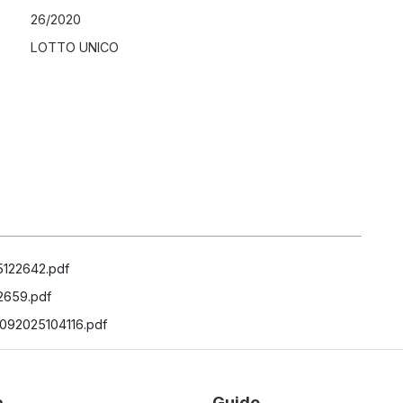
26
/
2020
LOTTO UNICO
5122642.pdf
2659.pdf
7092025104116.pdf
à
Guide