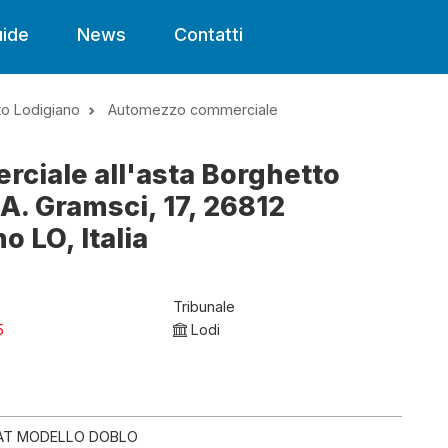
ide
News
Contatti
to Lodigiano
Automezzo commerciale
iale all'asta Borghetto
 A. Gramsci, 17, 26812
o LO, Italia
Tribunale
5
Lodi
IAT MODELLO DOBLO