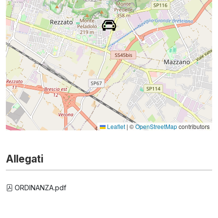
Leaflet
|
©
OpenStreetMap
contributors
Allegati
ORDINANZA.pdf