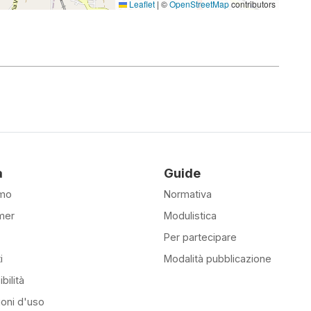
Leaflet
|
©
OpenStreetMap
contributors
à
Guide
amo
Normativa
mer
Modulistica
Per partecipare
i
Modalità pubblicazione
bilità
ioni d'uso