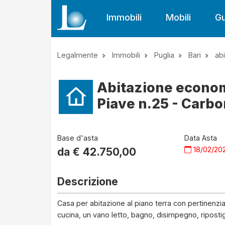
Immobili
Mobili
Gu
Legalmente
Immobili
Puglia
Bari
ab
Abitazione economi
Piave n.25 - Carb
Base d'asta
Data Asta
18/02/20
da €
42.750,00
Descrizione
Casa per abitazione al piano terra con pertinenzi
cucina, un vano letto, bagno, disimpegno, ripostig