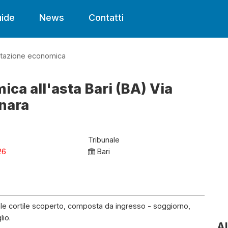
ide
News
Contatti
itazione economica
ca all'asta Bari (BA) Via
onara
Tribunale
26
Bari
ale cortile scoperto, composta da ingresso - soggiorno,
lio.
Al