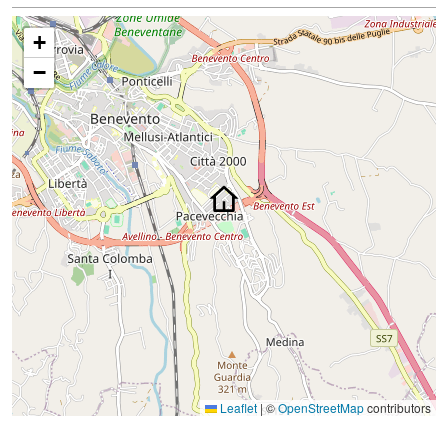
+
−
Leaflet
|
©
OpenStreetMap
contributors