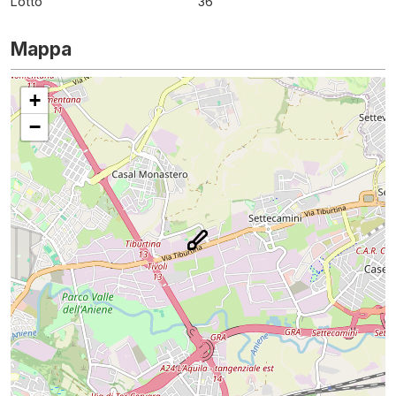
Lotto
36
Mappa
+
−