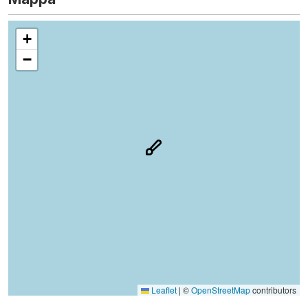
+
−
Leaflet
|
©
OpenStreetMap
contributors