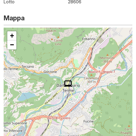
Lotto
28606
Mappa
+
−