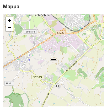
Mappa
+
−