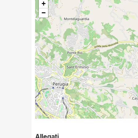
+
−
Allegati