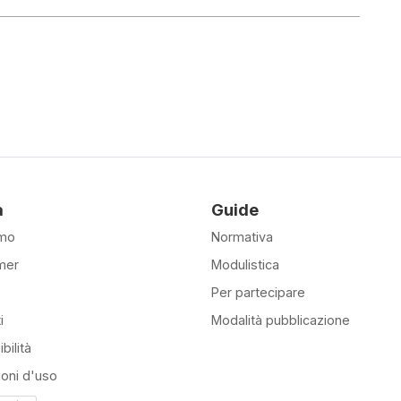
à
Guide
amo
Normativa
mer
Modulistica
Per partecipare
i
Modalità pubblicazione
bilità
ioni d'uso