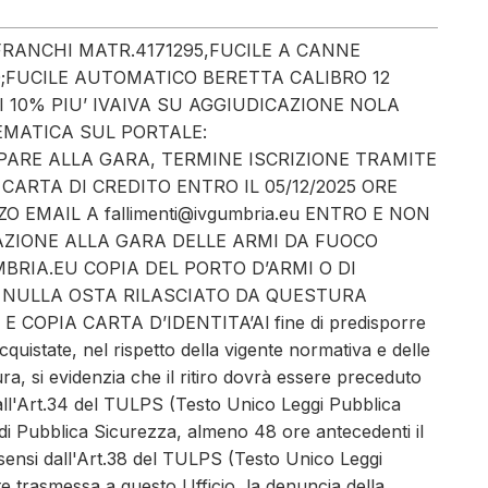
RANCHI MATR.4171295,FUCILE A CANNE
0;FUCILE AUTOMATICO BERETTA CALIBRO 12
 10% PIU’ IVAIVA SU AGGIUDICAZIONE NOLA
EMATICA SUL PORTALE:
RTECIPARE ALLA GARA, TERMINE ISCRIZIONE TRAMITE
 CARTA DI CREDITO ENTRO IL 05/12/2025 ORE
 EMAIL A fallimenti@ivgumbria.eu ENTRO E NON
ITAZIONE ALLA GARA DELLE ARMI DA FUOCO
BRIA.EU COPIA DEL PORTO D’ARMI O DI
RO NULLA OSTA RILASCIATO DA QUESTURA
COPIA CARTA D’IDENTITA’Al fine di predisporre
quistate, nel rispetto della vigente normativa e delle
, si evidenzia che il ritiro dovrà essere preceduto
all'Art.34 del TULPS (Testo Unico Leggi Pubblica
 di Pubblica Sicurezza, almeno 48 ore antecedenti il
 ai sensi dall'Art.38 del TULPS (Testo Unico Leggi
 trasmessa a questo Ufficio, la denuncia della