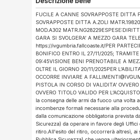
Descrizione bene
FUCILE A CANNE SOVRAPPOSTE DITTA F
SOVRAPPOSTE DITTA A.ZOLI MATR.1982
MOD.A302 MATR.NG28229ESPESE:DIRITTI
GARA SI SVOLGERA’ A MEZZO GARA TEL
https://ivgumbria.fallcoaste.it/PER PA
BONIFICO ENTRO IL 27/11/2025; TRAMITE
09:45VISIONE BENI PRENOTABILE A MEZZO
OLTRE IL GIORNO 20/11/2025PER L’ABIL
OCCORRE INVIARE A FALLIMENTI@IVGUM
PISTOLA IN CORSO DI VALIDITA’ OVVE
OVVERO TITOLO VALIDO PER L’ACQUISTO E 
la consegna delle armi da fuoco una volta ac
incombenze formali necessarie alla procedura
dalla comunicazione obbligatoria prevista d
Sicurezza) da operare in favore degli Uffici
ritiro.All'esito del ritiro, occorrerà altresì,
Pubblica Sicurezza) che venga ulteriormente