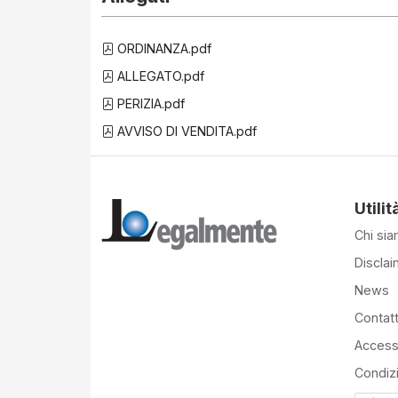
ORDINANZA.pdf
ALLEGATO.pdf
PERIZIA.pdf
AVVISO DI VENDITA.pdf
Utilit
Chi si
Disclai
News
Contatt
Accessi
Condiz