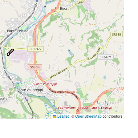
Leaflet
|
©
OpenStreetMap
contributors