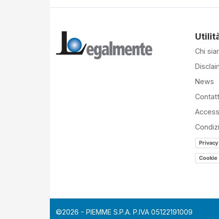
Utilit
Chi si
Disclai
News
Contatt
Accessi
Condiz
Privacy
Cookie 
©2026 - PIEMME S.P.A. P.IVA 05122191009