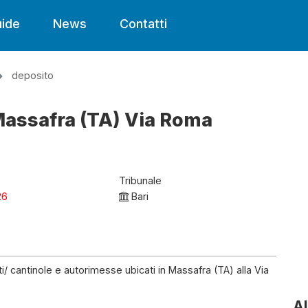
ide
News
Contatti
deposito
Massafra (TA) Via Roma
Tribunale
26
Bari
ti/ cantinole e autorimesse ubicati in Massafra (TA) alla Via
Al