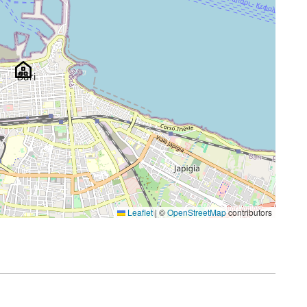
Leaflet
|
©
OpenStreetMap
contributors