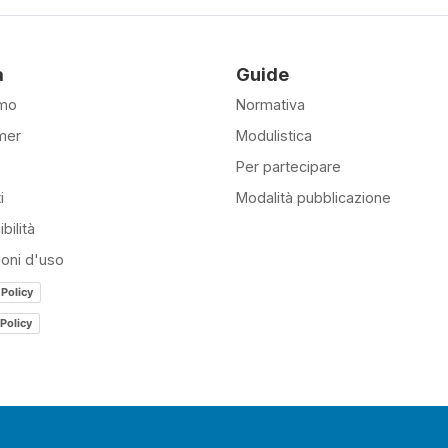
à
Guide
amo
Normativa
mer
Modulistica
Per partecipare
i
Modalità pubblicazione
bilità
ioni d'uso
 Policy
Policy