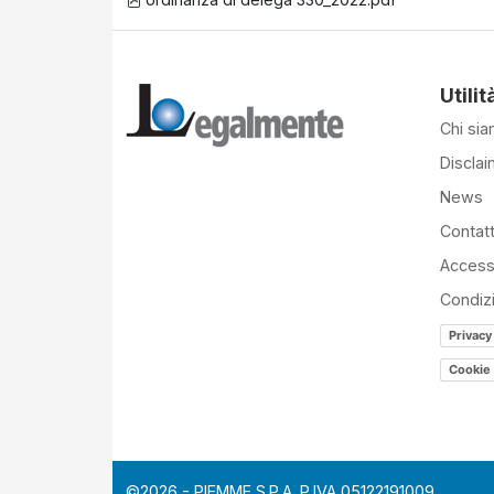
Utilit
Chi si
Disclai
News
Contatt
Accessi
Condiz
Privacy
Cookie 
©2026 - PIEMME S.P.A. P.IVA 05122191009