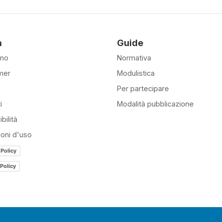
à
Guide
amo
Normativa
mer
Modulistica
Per partecipare
i
Modalità pubblicazione
bilità
ioni d'uso
 Policy
Policy