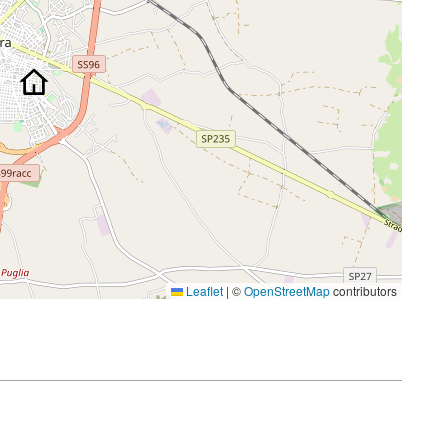
Leaflet
|
©
OpenStreetMap
contributors