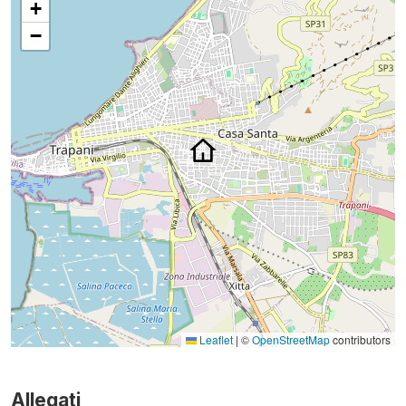
+
−
Leaflet
|
©
OpenStreetMap
contributors
Allegati