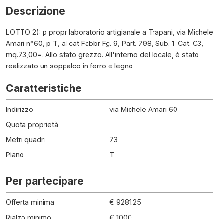
Descrizione
LOTTO 2): p propr laboratorio artigianale a Trapani, via Michele
Amari n°60, p T, al cat Fabbr Fg. 9, Part. 798, Sub. 1, Cat. C3,
mq.73,00=. Allo stato grezzo. All'interno del locale, è stato
realizzato un soppalco in ferro e legno
Caratteristiche
Indirizzo
via Michele Amari 60
Quota proprietà
Metri quadri
73
Piano
T
Per partecipare
Offerta minima
€ 9281.25
Rialzo minimo
€ 1000