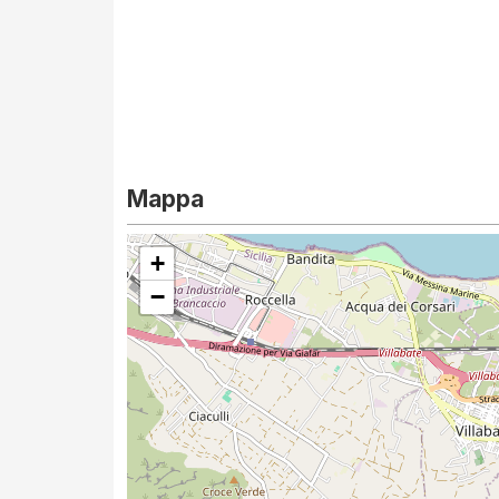
Mappa
+
−