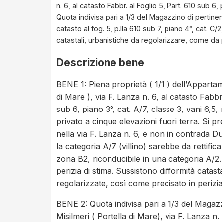
n. 6, al catasto Fabbr. al Foglio 5, Part. 610 sub 6, 
Quota indivisa pari a 1/3 del Magazzino di pertinenz
catasto al fog. 5, p.lla 610 sub 7, piano 4°, cat. C
catastali, urbanistiche da regolarizzare, come da 
Descrizione bene
BENE 1: Piena proprietà ( 1/1 ) dell’Appartame
di Mare ), via F. Lanza n. 6, al catasto Fabbr
sub 6, piano 3°, cat. A/7, classe 3, vani 6,5,
privato a cinque elevazioni fuori terra. Si pr
nella via F. Lanza n. 6, e non in contrada D
la categoria A/7 (villino) sarebbe da rettific
zona B2, riconducibile in una categoria A/2. 
perizia di stima. Sussistono difformità catas
regolarizzate, così come precisato in perizia,
BENE 2: Quota indivisa pari a 1/3 del Magazzi
Misilmeri ( Portella di Mare), via F. Lanza n. 