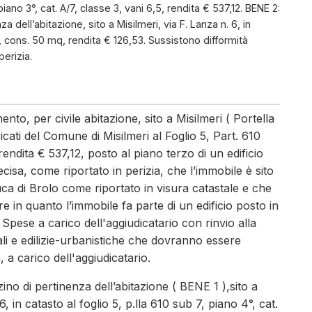
piano 3°, cat. A/7, classe 3, vani 6,5, rendita € 537,12. BENE 2:
a dell’abitazione, sito a Misilmeri, via F. Lanza n. 6, in
/2, cons. 50 mq, rendita € 126,53. Sussistono difformità
perizia.
nto, per civile abitazione, sito a Misilmeri ( Portella
icati del Comune di Misilmeri al Foglio 5, Part. 610
 rendita € 537,12, posto al piano terzo di un edificio
ecisa, come riportato in perizia, che l’immobile è sito
uca di Brolo come riportato in visura catastale e che
are in quanto l’immobile fa parte di un edificio posto in
Spese a carico dell'aggiudicatario con rinvio alla
tali e edilizie-urbanistiche che dovranno essere
 a carico dell'aggiudicatario.
no di pertinenza dell’abitazione ( BENE 1 ),sito a
6, in catasto al foglio 5, p.lla 610 sub 7, piano 4°, cat.