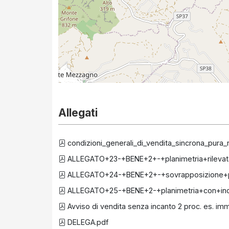
Allegati
condizioni_generali_di_vendita_sincrona_pura
ALLEGATO+23-+BENE+2+-+planimetria+rilevat
ALLEGATO+24-+BENE+2+-+sovrapposizione+pla
ALLEGATO+25-+BENE+2-+planimetria+con+indi
Avviso di vendita senza incanto 2 proc. es. im
DELEGA.pdf