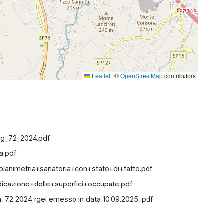
Leaflet
|
©
OpenStreetMap
contributors
_rg_72_2024.pdf
a.pdf
nimetria+sanatoria+con+stato+di+fatto.pdf
cazione+delle+superfici+occupate.pdf
m. 72 2024 rgei emesso in data 10.09.2025 .pdf