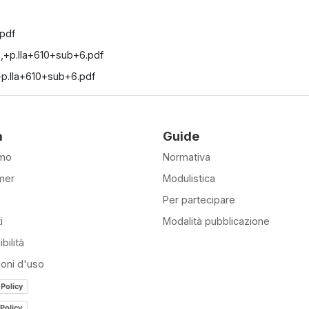
pdf
+p.lla+610+sub+6.pdf
p.lla+610+sub+6.pdf
à
Guide
amo
Normativa
mer
Modulistica
Per partecipare
i
Modalità pubblicazione
bilità
ioni d'uso
 Policy
Policy