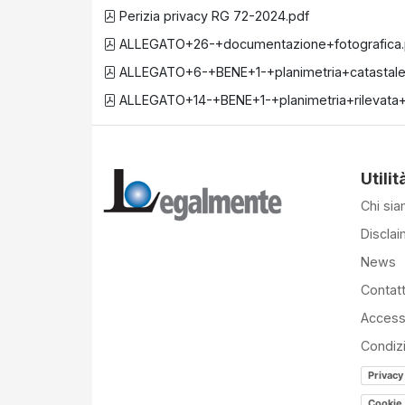
Perizia privacy RG 72-2024.pdf
ALLEGATO+26-+documentazione+fotografica.
ALLEGATO+6-+BENE+1-+planimetria+catastale,
ALLEGATO+14-+BENE+1-+planimetria+rilevata+
Utilit
Chi si
Disclai
News
Contatt
Accessi
Condiz
Privacy
Cookie 